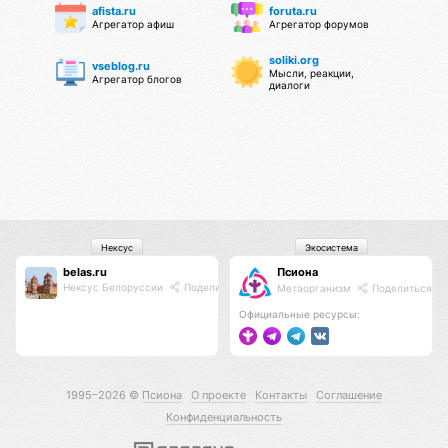
afista.ru
foruta.ru
Агрегатор афиш
Агрегатор форумов
soliki.org
vseblog.ru
Мысли, реакции,
Агрегатор блогов
диалоги
Нексус
Экосистема
belas.ru
Псиона
Нексус Белоруссии
Поделиться
Метаорганизм
Поделиться
Официальные ресурсы:
1995–2026 ©
Псиона
О проекте
Контакты
Соглашение
Конфиденциальность