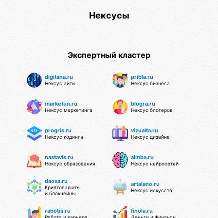
Нексусы
Экспертный кластер
digitana.ru
pribla.ru
Нексус айти
Нексус бизнеса
marketun.ru
blogra.ru
Нексус маркетинга
Нексус блогеров
progris.ru
vizualta.ru
Нексус кодинга
Нексус дизайна
nastavis.ru
aimba.ru
Нексус образования
Нексус нейросетей
daosa.ru
artalano.ru
Криптовалюты
Нексус искусств
и блокчейны
rabotis.ru
finola.ru
Работа и карьера
Деньги и финансы