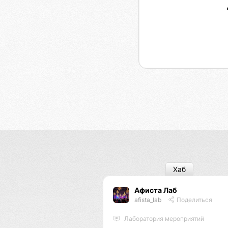
Хаб
Афиста Лаб
afista_lab
Поделиться
Лаборатория мероприятий