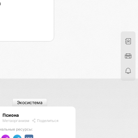
я
Экосистема
Псиона
Метаорганизм
Поделиться
иальные ресурсы: