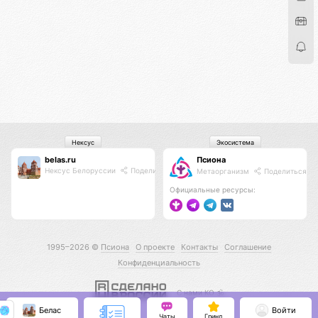
Нексус
Экосистема
belas.ru
Псиона
Нексус Белоруссии
Поделиться
Метаорганизм
Поделиться
Официальные ресурсы:
1995–2026 ©
Псиона
О проекте
Контакты
Соглашение
Конфиденциальность
С нами КО 🕉️
Белас
Войти
Чаты
Гринд