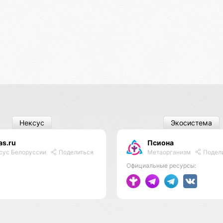
Нексус
Экосистема
as.ru
Псиона
Метаорганизм
Подел
сус Белоруссии
Поделиться
Официальные ресурсы: