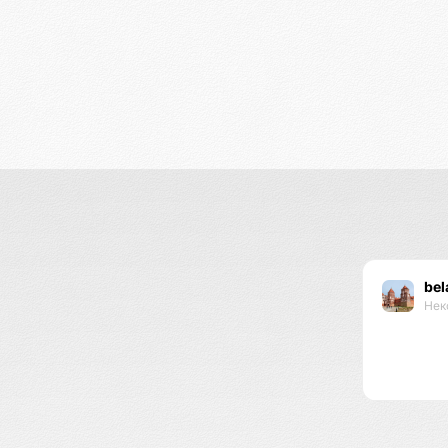
bel
Нек