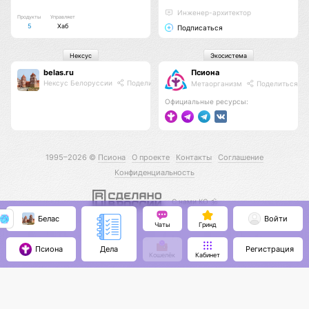
Инженер-архитектор
Продукты
Управляет
5
Хаб
Подписаться
Нексус
Экосистема
belas.ru
Псиона
Нексус Белоруссии
Поделиться
Метаорганизм
Поделиться
Официальные ресурсы:
1995–2026 ©
Псиона
О проекте
Контакты
Соглашение
Конфиденциальность
С нами КО 🕉️
Белас
Войти
Чаты
Гринд
Псиона
Регистрация
Дела
Кошелёк
Кабинет