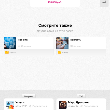
100 000 руб.
Смотрите также
Другие атомы в этой папке
Проекты
Контакты
12 атомов
3 атома
Папка
Папка
Витрина
Хаб
Услуги
Марс Драконис
atom1635
Поделиться
drakonis
Поделиться