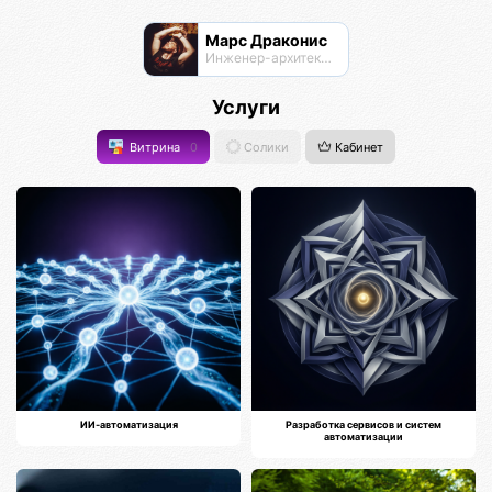
Марс Драконис
Инженер-архитектор
Услуги
Витрина
0
Солики
Кабинет
ИИ-автоматизация
Разработка сервисов и систем
автоматизации