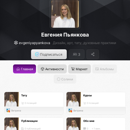
Евгения Пьянкова
evgeniyapyankova
Дизайн, арт, тату, духовные практики
Подписаться
3
Главная
Активности
Маркет
Альбомы
Солики
Тату
Курсы
0 позиций
0 позиций
Витрина
Витрина
Публикации
Обо мне
0 публикаций
0
< 1 мин.