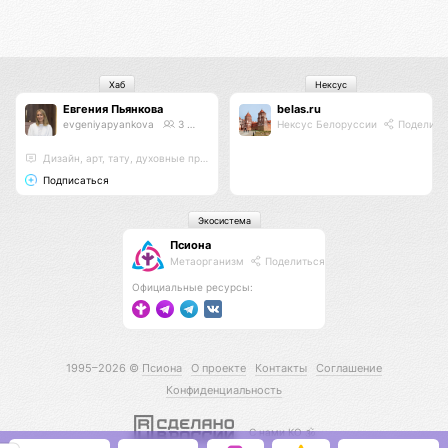
Хаб
Нексус
Евгения Пьянкова
belas.ru
evgeniyapyankova
3
Поделиться
Нексус Белоруссии
Поделить
Дизайн, арт, тату, духовные практики
Подписаться
Экосистема
Псиона
Метаорганизм
Поделиться
Официальные ресурсы:
1995–2026 ©
Псиона
О проекте
Контакты
Соглашение
Конфиденциальность
С нами КО 🕉️