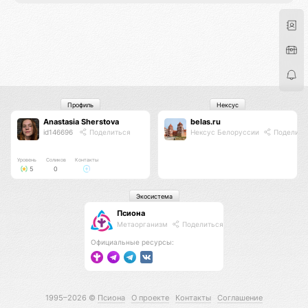
Профиль
Нексус
Anastasia Sherstova
belas.ru
id146696
Поделиться
Нексус Белоруссии
Поделить
Уровень
Соликов
Контакты
5
0
Экосистема
Псиона
Метаорганизм
Поделиться
Официальные ресурсы:
1995–2026 ©
Псиона
О проекте
Контакты
Соглашение