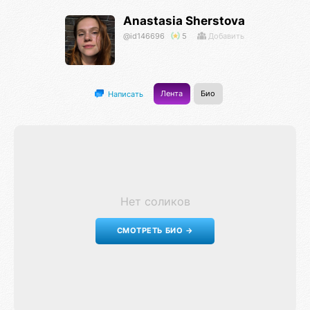
Anastasia Sherstova
@id146696
5
Добавить
Лента
Био
Написать
Нет соликов
СМОТРЕТЬ БИО →