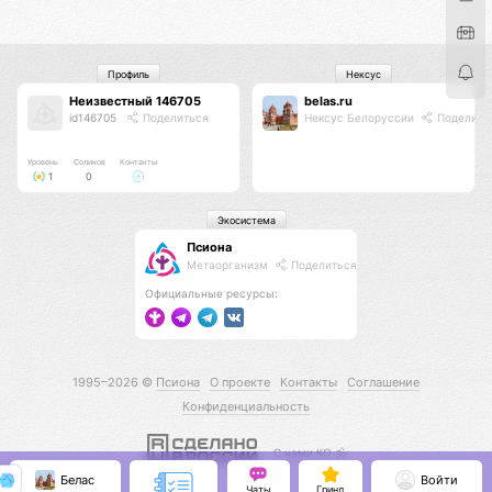
Профиль
Нексус
Неизвестный 146705
belas.ru
id146705
Поделиться
Нексус Белоруссии
Поделить
Уровень
Соликов
Контакты
1
0
Экосистема
Псиона
Метаорганизм
Поделиться
Официальные ресурсы:
1995–2026 ©
Псиона
О проекте
Контакты
Соглашение
Конфиденциальность
С нами КО 🕉️
Белас
Войти
Чаты
Гринд