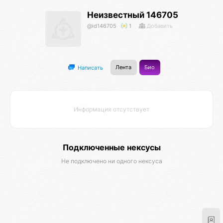
Неизвестный 146705
@id146705
1
Добавить
Лента
Био
Написать
Информация отсутствует
Подключенные нексусы
Не подключено ни одного нексуса