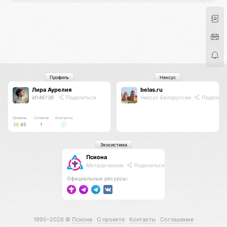
Профиль
Нексус
Лира Аурелия
belas.ru
id146736
Поделиться
Нексус Белоруссии
Поделить
Уровень
Соликов
Контакты
45
1
Экосистема
Псиона
Метаорганизм
Поделиться
Официальные ресурсы:
1995–2026 ©
Псиона
О проекте
Контакты
Соглашение