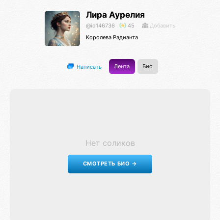
Лира Аурелия
@id146736
45
Добавить
Королева Радианта
Лента
Био
Написать
Нет соликов
СМОТРЕТЬ БИО →