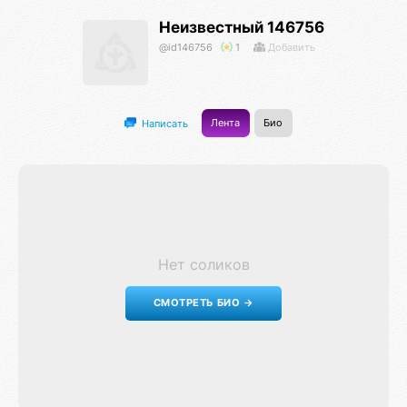
Неизвестный 146756
@id146756
1
Добавить
Лента
Био
Написать
Нет соликов
СМОТРЕТЬ БИО →