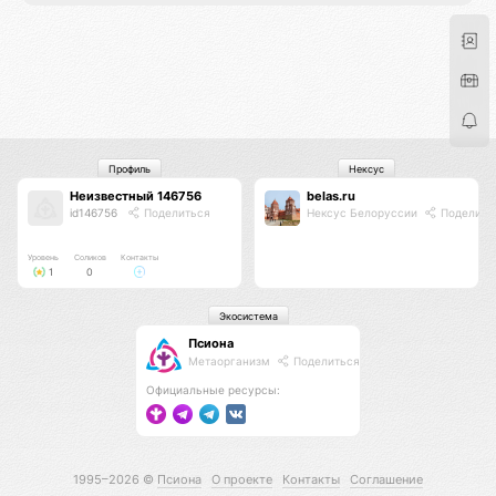
Профиль
Нексус
Неизвестный 146756
belas.ru
id146756
Поделиться
Нексус Белоруссии
Поделить
Уровень
Соликов
Контакты
1
0
Экосистема
Псиона
Метаорганизм
Поделиться
Официальные ресурсы:
1995–2026 ©
Псиона
О проекте
Контакты
Соглашение