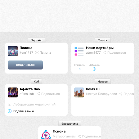
Партнёр
Список
Псиона
Наши партнёры
item1737
Псиона
atom1477
Поделиться
Элементы
Добавить
3
Хаб
Нексус
Афиста Лаб
belas.ru
afista_lab
Поделиться
Нексус Белоруссии
Поделить
Лаборатория мероприятий
Подписаться
Экосистема
Псиона
Метаорганизм
Поделиться