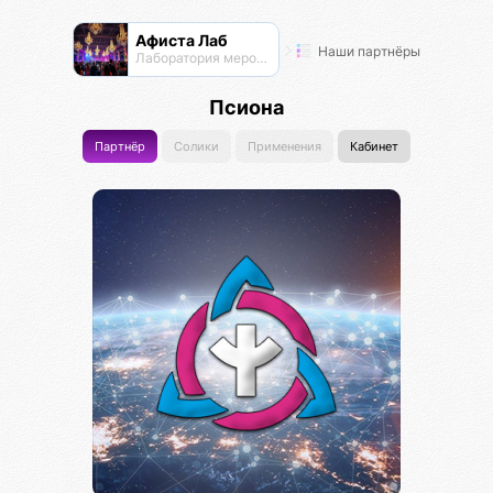
Афиста Лаб
Наши партнёры
Лаборатория мероприятий
Псиона
Партнёр
Солики
Применения
Кабинет