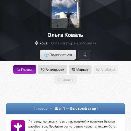
Ольга Коваль
koval
Организатор мероприятий
Подписаться
Главная
Активности
Маркет
Альбомы
Солики
Путевод
•
Шаг 1
—
Быстрый старт
Путевод познакомит вас с платформой и поможет быстро
разобраться. Пройдите регистрацию через телеграм-бота,