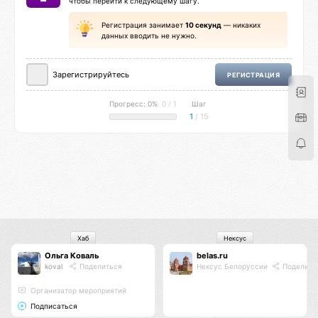
чтобы перейти к следующему шагу.
Регистрация занимает
10 секунд
— никаких
данных вводить не нужно.
Зарегистрируйтесь
РЕГИСТРАЦИЯ
Прогресс: 0%
0 / 1
Шаг
1
/ 15
Хаб
Нексус
Ольга Коваль
belas.ru
koval
Поделиться
Нексус Белоруссии
Поделить
Организатор мероприятий
Подписаться