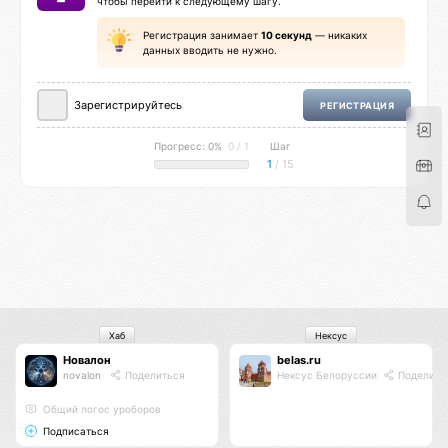
чтобы перейти к следующему шагу.
Регистрация занимает
10 секунд
— никаких
данных вводить не нужно.
Зарегистрируйтесь
РЕГИСТРАЦИЯ
Прогресс: 0%
0 / 1
Шаг
1
/ 15
Хаб
Нексус
Новалон
belas.ru
novalon
Поделиться
Нексус Белоруссии
Поделить
Общий логос уроборов
Подписаться