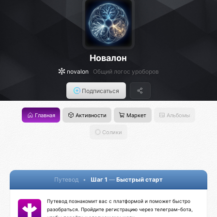
Новалон
novalon
Общий логос уроборов
Подписаться
Главная
Активности
Маркет
Альбомы
Солики
Путевод
•
Шаг 1
—
Быстрый старт
Путевод познакомит вас с платформой и поможет быстро
разобраться. Пройдите регистрацию через телеграм-бота,