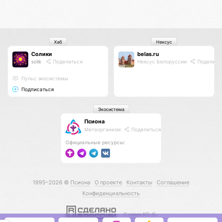
Хаб
Нексус
Солики
belas.ru
solik
Поделиться
Нексус Белоруссии
Поделить
Пульс экосистемы
Подписаться
Экосистема
Псиона
Метаорганизм
Поделиться
Официальные ресурсы:
1995–2026 ©
Псиона
О проекте
Контакты
Соглашение
Конфиденциальность
С нами КО 🕉️