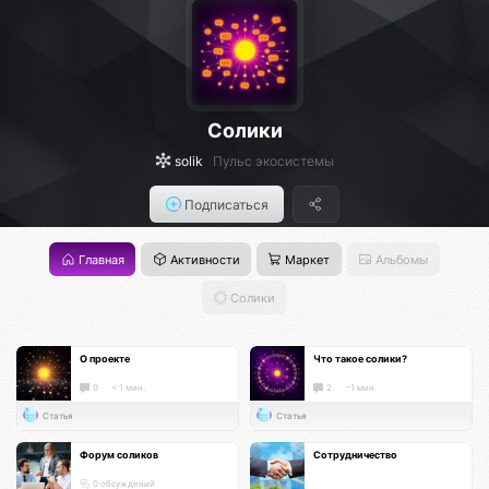
Солики
solik
Пульс экосистемы
Подписаться
Главная
Активности
Маркет
Альбомы
Солики
О проекте
Что такое солики?
0
< 1 мин.
2
~1 мин.
Статья
Статья
Форум соликов
Сотрудничество
0 обсуждений