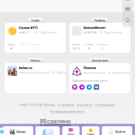
Солик
Профиль
Солик #171
SolnceWnutri
solik171
Поделиться
id146724
Поделиться
Нравки
Ответы
Цепочка
Уровень
Соликов
Контакты
8
0
0
11
0
Нексус
Экосистема
belas.ru
Псиона
Нексус Белоруссии
Поделиться
Метаорганизм
Поделиться
Официальные ресурсы:
1995–2026 ©
Псиона
О проекте
Контакты
Соглашение
Конфиденциальность
С нами КО 🕉️
Белас
Войти
Чаты
Гринд