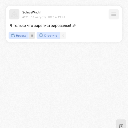
SolnceWnutri
#171
14 августа 2025 в 13:42
Я только что зарегистрировался! 🎉
Нравка
8
Ответить
0