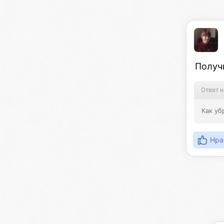
Получ
Ответ н
Как уб
Нра