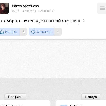
Раиса Арефьева
#272
4 октября 2025 в 18:16
Как убрать путевод с главной страницы?
Нравка
6
Ответить
1
Профиль
Нексус