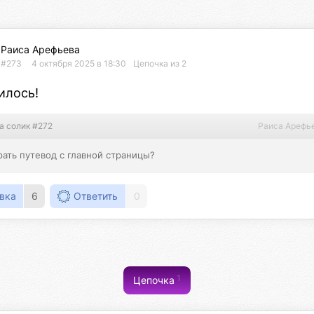
Раиса Арефьева
#273
4 октября 2025 в 18:30
Цепочка из 2
илось!
а солик #272
Раиса Арефь
рать путевод с главной страницы?
вка
6
Ответить
0
1
Цепочка