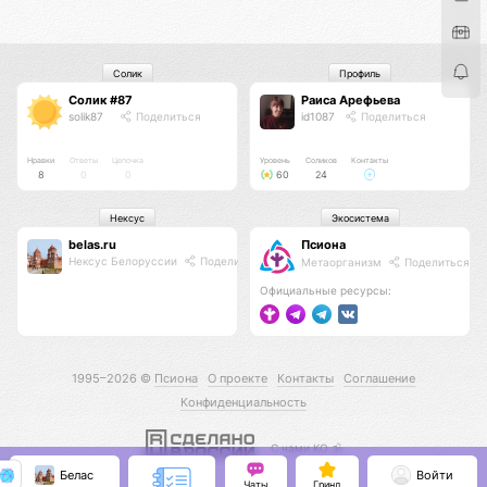
Солик
Профиль
Солик #87
Раиса Арефьева
solik87
Поделиться
id1087
Поделиться
Нравки
Ответы
Цепочка
Уровень
Соликов
Контакты
8
0
0
60
24
Нексус
Экосистема
belas.ru
Псиона
Нексус Белоруссии
Поделиться
Метаорганизм
Поделиться
Официальные ресурсы:
1995–2026 ©
Псиона
О проекте
Контакты
Соглашение
Конфиденциальность
С нами КО 🕉️
Белас
Войти
Чаты
Гринд