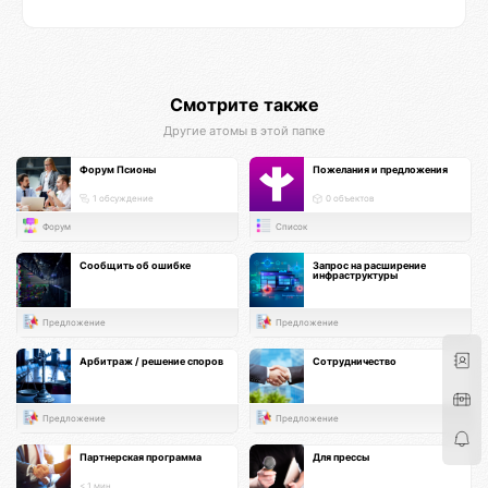
Смотрите также
Другие атомы в этой папке
Форум Псионы
Пожелания и предложения
1 обсуждение
0 объектов
Форум
Список
Сообщить об ошибке
Запрос на расширение
инфраструктуры
Предложение
Предложение
Арбитраж / решение споров
Сотрудничество
Предложение
Предложение
Партнерская программа
Для прессы
< 1 мин.