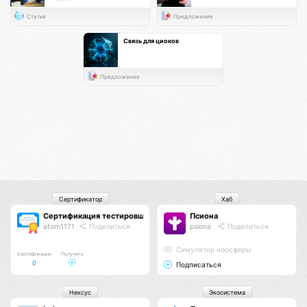
Статья
Предложение
Связь для циоков
Предложение
Сертификатор
Хаб
Сертификация тестировщиков Псионы
Псиона
atom1171
Поделиться
psiona
Поделиться
Cимулятор ноосферы
Сертификации
Получить
0
Подписаться
Нексус
Экосистема