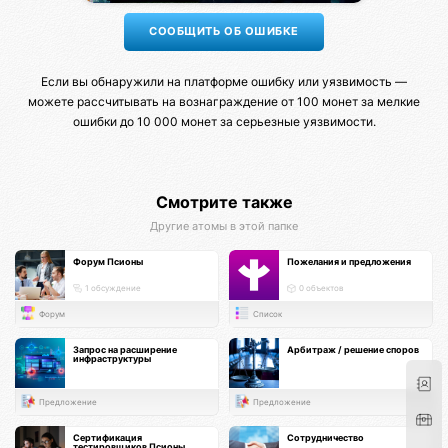
Если вы обнаружили на платформе ошибку или уязвимость —
можете рассчитывать на вознаграждение от 100 монет за мелкие
ошибки до 10 000 монет за серьезные уязвимости.
Смотрите также
Другие атомы в этой папке
Форум Псионы
Пожелания и предложения
1 обсуждение
0 объектов
Форум
Список
Запрос на расширение
Арбитраж / решение споров
инфраструктуры
Предложение
Предложение
Сертификация
Сотрудничество
тестировщиков Псионы