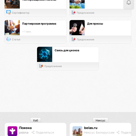
Сертификатор
Предложение
Партнерская программа
Для прессы
< 1 мин.
Статья
Предложение
Связь для циоков
Предложение
Хаб
Нексус
Псиона
belas.ru
psiona
Поделиться
Нексус Белоруссии
Поделить