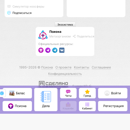
Cимулятор ноосферы
Подписаться
Экосистема
Псиона
Метаорганизм
Поделиться
Официальные ресурсы:
1995–2026 ©
Псиона
О проекте
Контакты
Соглашение
Конфиденциальность
С нами КО 🕉️
Белас
Войти
Чаты
Гринд
Псиона
Регистрация
Дела
Кошелёк
Кабинет