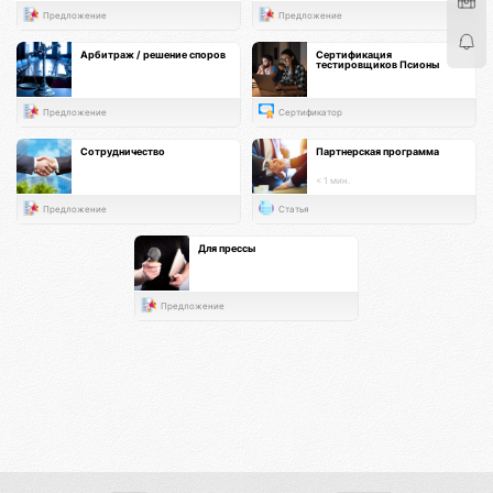
Предложение
Предложение
Арбитраж / решение споров
Сертификация
тестировщиков Псионы
Предложение
Сертификатор
Сотрудничество
Партнерская программа
< 1 мин.
Предложение
Статья
Для прессы
Предложение