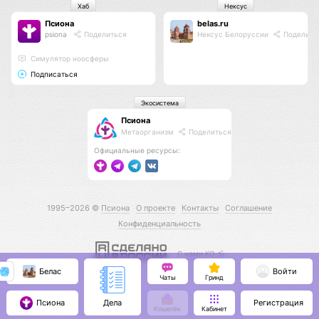
Хаб
Нексус
Псиона
belas.ru
psiona
Поделиться
Нексус Белоруссии
Поделить
Cимулятор ноосферы
Подписаться
Экосистема
Псиона
Метаорганизм
Поделиться
Официальные ресурсы:
1995–2026 ©
Псиона
О проекте
Контакты
Соглашение
Конфиденциальность
С нами КО 🕉️
Белас
Войти
Чаты
Гринд
Псиона
Регистрация
Дела
Кошелёк
Кабинет